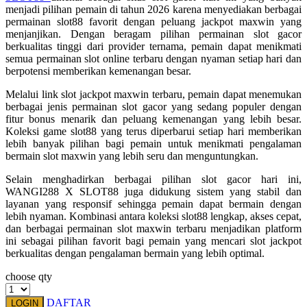
Twistshake
menjadi pilihan pemain di tahun 2026 karena menyediakan berbagai
permainan slot88 favorit dengan peluang jackpot maxwin yang
TY Toys
menjanjikan. Dengan beragam pilihan permainan slot gacor
berkualitas tinggi dari provider ternama, pemain dapat menikmati
U
semua permainan slot online terbaru dengan nyaman setiap hari dan
berpotensi memberikan kemenangan besar.
Melalui link slot jackpot maxwin terbaru, pemain dapat menemukan
berbagai jenis permainan slot gacor yang sedang populer dengan
V
fitur bonus menarik dan peluang kemenangan yang lebih besar.
Koleksi game slot88 yang terus diperbarui setiap hari memberikan
Veja
lebih banyak pilihan bagi pemain untuk menikmati pengalaman
bermain slot maxwin yang lebih seru dan menguntungkan.
Vitaflow
Selain menghadirkan berbagai pilihan slot gacor hari ini,
Vtech
WANGI288 X SLOT88 juga didukung sistem yang stabil dan
layanan yang responsif sehingga pemain dapat bermain dengan
W
lebih nyaman. Kombinasi antara koleksi slot88 lengkap, akses cepat,
dan berbagai permainan slot maxwin terbaru menjadikan platform
Waterland
ini sebagai pilihan favorit bagi pemain yang mencari slot jackpot
berkualitas dengan pengalaman bermain yang lebih optimal.
Wellness
choose qty
X
DAFTAR
LOGIN