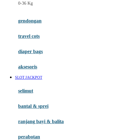
0-36 Kg
Fisher Price
Flipper
gendongan
Friends Of Sally
travel cots
G
diaper bags
Gb
Geko
aksesoris
Graco
SLOT JACKPOT
Gund
selimut
H
bantal & sprei
Habbie
Haenim
ranjang bayi & balita
Happy Horse
perabotan