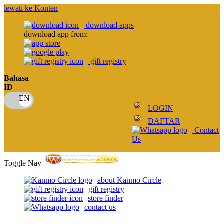
lewati ke Konten
download apps
download app from:
gift registry
Bahasa
ID
LOGIN
DAFTAR
Contact
Us
Toggle Nav
about Kanmo Circle
gift registry
store finder
contact us