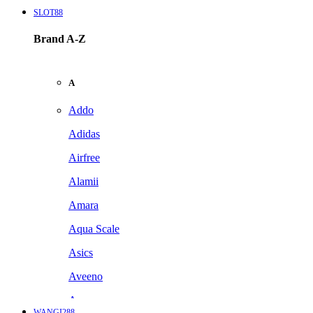
SLOT88
Brand A-Z
A
Addo
Adidas
Airfree
Alamii
Amara
Aqua Scale
Asics
Aveeno
Awan
WANGI288