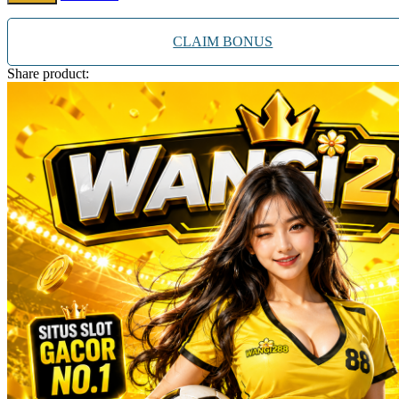
Xootz
CLAIM BONUS
Y
Share product:
Yamatoya
Z
Zaxy
Zoggs
0-9
4Moms
59S