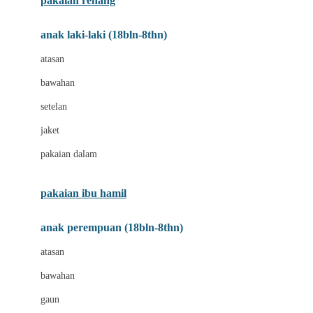
pakaian renang
Bumkins
anak laki-laki (18bln-8thn)
C
atasan
Cetaphil
bawahan
Chicco
setelan
Childlife
jaket
Clevamama
pakaian dalam
Cocolatte
Cottonseeds
pakaian ibu hamil
Cozy N Safe
anak perempuan (18bln-8thn)
Crane
atasan
Cybex
bawahan
D
gaun