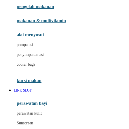
pengolah makanan
Joolz
Jujube
makanan & multivitamin
K
alat menyusui
Kiddycuts
pompa asi
Kumon
penyimpanan asi
L
cooler bags
Leapfrog
kursi makan
Leclerc
LINK SLOT
Lee Vierra
Lillebaby
perawatan bayi
Little Bird Told Me
perawatan kulit
Little Miss Janis
Sunscreen