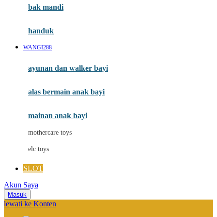
Moby
bak mandi
Momami
handuk
Mothercare
WANGI288
Mustela
ayunan dan walker bayi
My Buddy Tag
My K
alas bermain anak bayi
N
mainan anak bayi
Naif
mothercare toys
Nike
elc toys
Nordic Natural
SLOT
Nuby
Akun Saya
Nuna
Masuk
lewati ke Konten
O