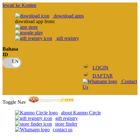
lewati ke Konten
download apps
download app from:
gift registry
Bahasa
ID
LOGIN
DAFTAR
Contact
Us
Toggle Nav
about Kanmo Circle
gift registry
store finder
contact us