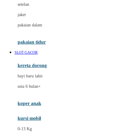
Dae Organics
setelan
Docare
jaket
Doona
pakaian dalam
Down To Earth
Drew
pakaian tidur
Dr. Brown's
SLOT GACOR
E
kereta dorong
ELC
bayi baru lahir
Ergobaby
usia 6 bulan+
Expert Care
koper anak
Ezyroller
kursi mobil
F
0-13 Kg
Felt So Sweet