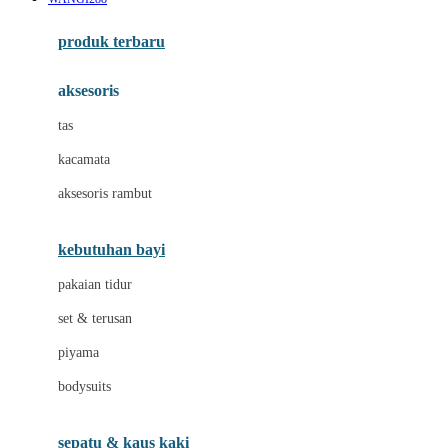
Azetabio
produk terbaru
B
aksesoris
Baabaasheepz
tas
Babiators
kacamata
Baby Dove
aksesoris rambut
Baby Jogger
Baby Rovega
kebutuhan bayi
Babybee
pakaian tidur
Banana Boat
set & terusan
Banz
piyama
Barbie
bodysuits
Beaba
Beauty Barn
sepatu & kaus kaki