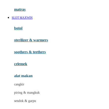
Happy Tummy
Hauck
matras
Havaianas
SLOT MAXWIN
Hegen
botol
Hot Wheels
sterilizer & warmers
Hybrid
soothers & teethers
I
Inlacta DHA
celemek
Interlac
alat makan
Ivenet
cangkir
J
piring & mangkuk
Jack N Jill
sendok & garpu
Joie