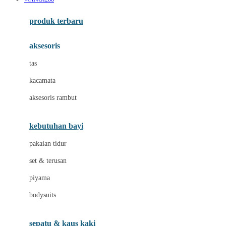
Azetabio
produk terbaru
B
aksesoris
Baabaasheepz
tas
Babiators
kacamata
Baby Dove
aksesoris rambut
Baby Jogger
Baby Rovega
kebutuhan bayi
Babybee
pakaian tidur
Banana Boat
set & terusan
Banz
piyama
Barbie
bodysuits
Beaba
Beauty Barn
sepatu & kaus kaki