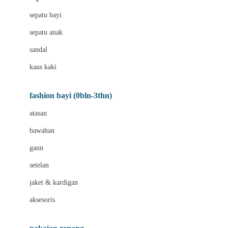
Bio Oil
sepatu bayi
Biolane
sepatu anak
Bite Fighters
sandal
Bizzi Growin
kaus kaki
Blackmores
fashion bayi (0bln-3thn)
Blooming Marvellous
atasan
Bonnels
bawahan
Bravado
gaun
Bruder
setelan
Brush Baby
jaket & kardigan
Buds Organics
aksesoris
Bugaboo
Buggygear