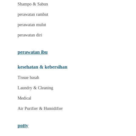
London Taxi
Shampo & Sabun
Love To Dream
perawatan rambut
perawatan mulut
M
perawatan diri
Magformers
Mama's Choice
perawatan ibu
Mamas&Papas
kesehatan & kebersihan
Mamaway
Tissue basah
Maxi Cosi
Laundry & Cleaning
Megabloks
Medical
Micro
Air Purifier & Humidifier
MiDeer
Mimi & Lula
potty
Mini Monkey