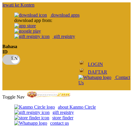
lewati ke Konten
download apps
download app from:
gift registry
Bahasa
ID
LOGIN
DAFTAR
Contact
Us
Toggle Nav
about Kanmo Circle
gift registry
store finder
contact us