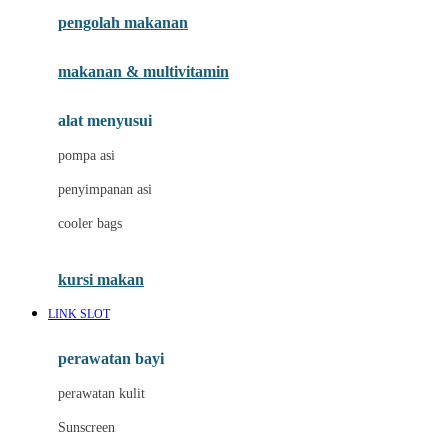
pengolah makanan
Joolz
Jujube
makanan & multivitamin
K
alat menyusui
Kiddycuts
pompa asi
Kumon
penyimpanan asi
L
cooler bags
Leapfrog
kursi makan
Leclerc
LINK SLOT
Lee Vierra
Lillebaby
perawatan bayi
Little Bird Told Me
perawatan kulit
Little Miss Janis
Sunscreen