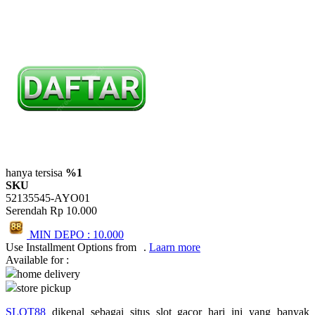
Squishmallows
Starbooks
Stick-O
Stokke
Sudocrem
Sumimo
Sunnylife
Sun-Staches
hanya tersisa
%1
SKU
Swimava
52135545-AYO01
Serendah
Rp 10.000
T
MIN DEPO :
10.000
Use Installment Options from
.
Laarn more
Tommee Tippee
Available for :
Trunki
home delivery
store pickup
Tutti Bambini
SLOT88
dikenal sebagai situs slot gacor hari ini yang banyak