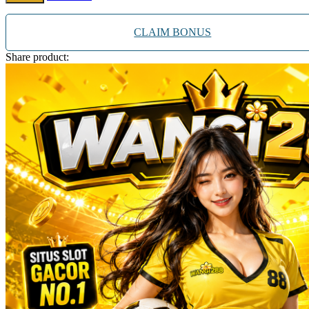
Xootz
CLAIM BONUS
Y
Share product:
Yamatoya
Z
Zaxy
Zoggs
0-9
4Moms
59S