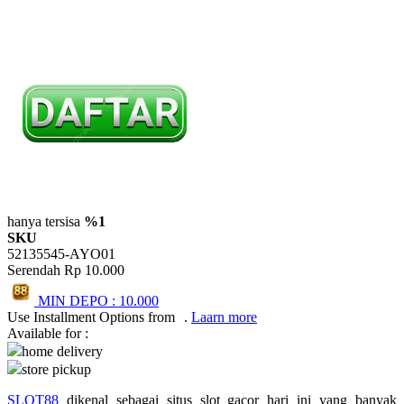
Squishmallows
Starbooks
Stick-O
Stokke
Sudocrem
Sumimo
Sunnylife
Sun-Staches
hanya tersisa
%1
SKU
Swimava
52135545-AYO01
Serendah
Rp 10.000
T
MIN DEPO :
10.000
Use Installment Options from
.
Laarn more
Tommee Tippee
Available for :
Trunki
home delivery
store pickup
Tutti Bambini
SLOT88
dikenal sebagai situs slot gacor hari ini yang banyak