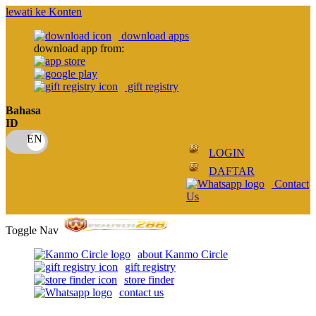
lewati ke Konten
download apps
download app from:
gift registry
Bahasa
ID
LOGIN
DAFTAR
Contact
Us
Toggle Nav
about Kanmo Circle
gift registry
store finder
contact us