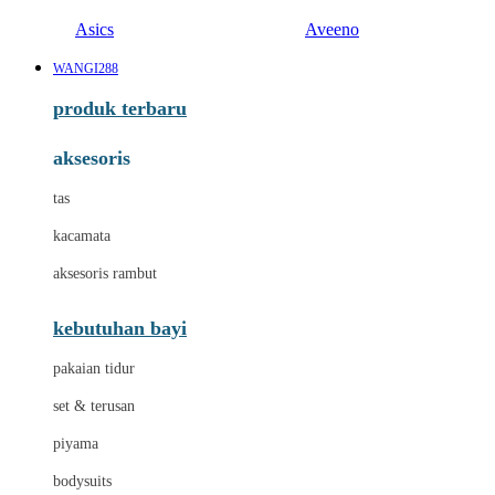
Asics
Aveeno
WANGI288
produk terbaru
aksesoris
tas
kacamata
aksesoris rambut
kebutuhan bayi
pakaian tidur
set & terusan
piyama
bodysuits