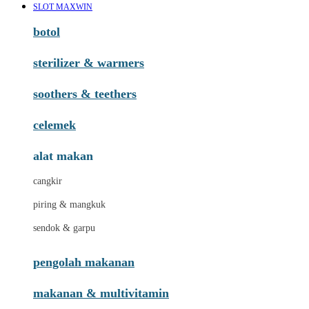
SLOT MAXWIN
botol
sterilizer & warmers
soothers & teethers
celemek
alat makan
cangkir
piring & mangkuk
sendok & garpu
pengolah makanan
makanan & multivitamin