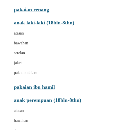
pakaian renang
anak laki-laki (18bln-8thn)
atasan
bawahan
setelan
jaket
pakaian dalam
pakaian ibu hamil
anak perempuan (18bln-8thn)
atasan
bawahan