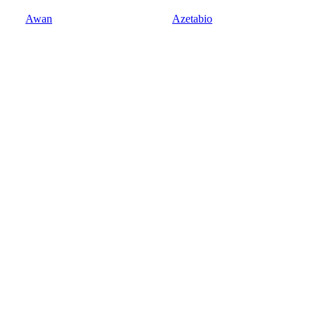
Awan
Azetabio