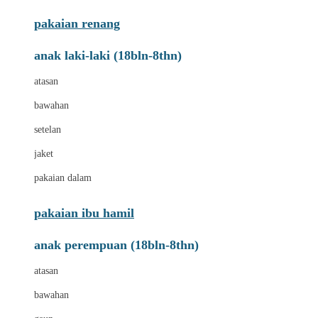
pakaian renang
anak laki-laki (18bln-8thn)
atasan
bawahan
setelan
jaket
pakaian dalam
pakaian ibu hamil
anak perempuan (18bln-8thn)
atasan
bawahan