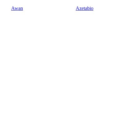
Awan
Azetabio