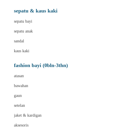
sepatu & kaus kaki
sepatu bayi
sepatu anak
sandal
kaus kaki
fashion bayi (0bln-3thn)
atasan
bawahan
gaun
setelan
jaket & kardigan
aksesoris